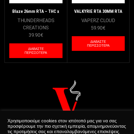
Blaze 26mm RTA – THC x
VALKYRIE RTA 30MM RTA
Mike Vapes – Matt Black
BY VAPERZ CLOUD – GUN
THUNDERHEADS
VAPERZ CLOUD
METAL
CREATIONS
59.90
€
39.90
€
ΔΙΑΒΆΣΤΕ
ΠΕΡΙΣΣΌΤΕΡΑ
ΔΙΑΒΆΣΤΕ
ΠΕΡΙΣΣΌΤΕΡΑ
Χρησιμοποιούμε cookies στον ιστότοπό μας για να σας
προσφέρουμε την πιο σχετική εμπειρία, απομνημονεύοντας
τις προτιμήσεις σας και επαναλαμβανόμενες επισκέψεις.