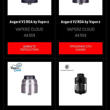
Asgard V2 RDA by Vaperz
Asgard V2 RDA by Vaperz
Cloud – Black
Cloud – Gun Metal
VAPERZ CLOUD
VAPERZ CLOUD
44.90
€
44.90
€
ΔΙΑΒΆΣΤΕ
ΠΡΟΣΘΉΚΗ ΣΤΟ
ΠΕΡΙΣΣΌΤΕΡΑ
ΚΑΛΆΘΙ