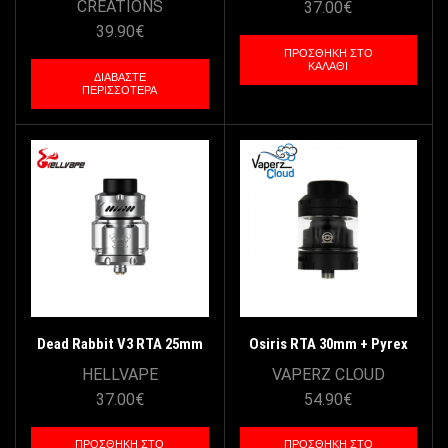
CREATIONS
37.00
€
39.90
€
ΠΡΟΣΘΉΚΗ ΣΤΟ
ΚΑΛΆΘΙ
ΔΙΑΒΆΣΤΕ
ΠΕΡΙΣΣΌΤΕΡΑ
Dead Rabbit V3 RTA 25mm
Osiris RTA 30mm + Pyrex
by Hellvape – Stainless
Bubble by Vaperz Cloud –
HELLVAPE
VAPERZ CLOUD
Steel
Black
37.00
€
54.90
€
ΠΡΟΣΘΉΚΗ ΣΤΟ
ΠΡΟΣΘΉΚΗ ΣΤΟ