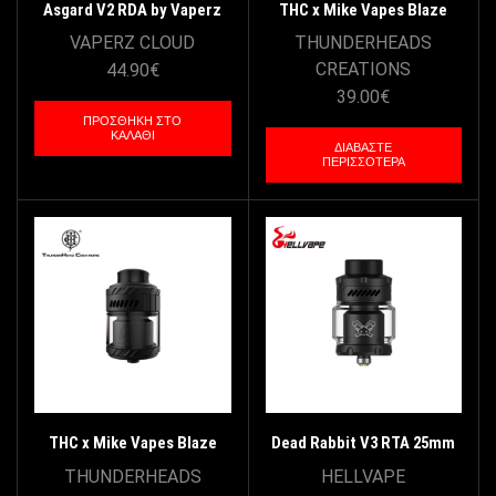
Asgard V2 RDA by Vaperz
THC x Mike Vapes Blaze
Cloud – Steinless Steel
Max RTA 28mm 7ml – Silver
VAPERZ CLOUD
THUNDERHEADS
Black
CREATIONS
44.90
€
39.00
€
ΠΡΟΣΘΉΚΗ ΣΤΟ
ΚΑΛΆΘΙ
ΔΙΑΒΆΣΤΕ
ΠΕΡΙΣΣΌΤΕΡΑ
THC x Mike Vapes Blaze
Dead Rabbit V3 RTA 25mm
Max RTA 28mm 7ml – Matt
by Hellvape – Black
THUNDERHEADS
HELLVAPE
Black