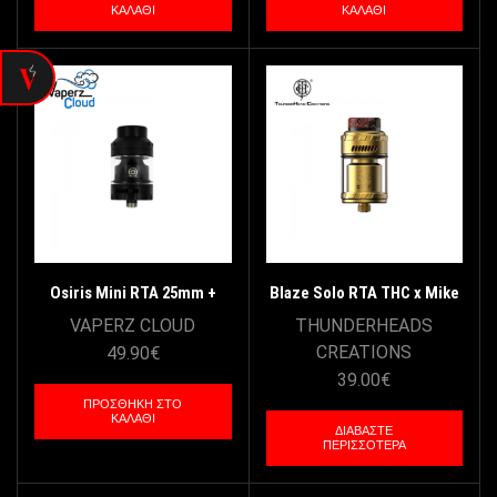
ΚΑΛΆΘΙ
ΚΑΛΆΘΙ
Osiris Mini RTA 25mm +
Blaze Solo RTA THC x Mike
Pyrex Bubble by Vaperz
Vapes – Gold
VAPERZ CLOUD
THUNDERHEADS
Cloud – Black
CREATIONS
49.90
€
39.00
€
ΠΡΟΣΘΉΚΗ ΣΤΟ
ΚΑΛΆΘΙ
ΔΙΑΒΆΣΤΕ
ΠΕΡΙΣΣΌΤΕΡΑ