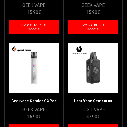
Kit 1750mAh – Groove
Kit 1750mAh – Vibe Red
GEEK VAPE
GEEK VAPE
Purple
15.90
€
15.90
€
ΠΡΟΣΘΉΚΗ ΣΤΟ
ΠΡΟΣΘΉΚΗ ΣΤΟ
ΚΑΛΆΘΙ
ΚΑΛΆΘΙ
Geekvape Sonder Q3 Pod
Lost Vape Centaurus
Kit 1750mAh – Beat Silver
PM100 Pod Kit 4500mAh –
GEEK VAPE
LOST VAPE
Feather Black
15.90
€
47.90
€