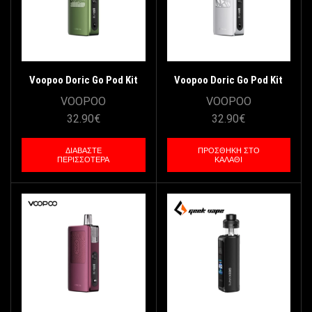
Voopoo Doric Go Pod Kit
Voopoo Doric Go Pod Kit
2600mAh 5ml – Emerald
2600mAh 5ml – Silver
VOOPOO
VOOPOO
Green
32.90
€
32.90
€
ΔΙΑΒΆΣΤΕ
ΠΡΟΣΘΉΚΗ ΣΤΟ
ΠΕΡΙΣΣΌΤΕΡΑ
ΚΑΛΆΘΙ