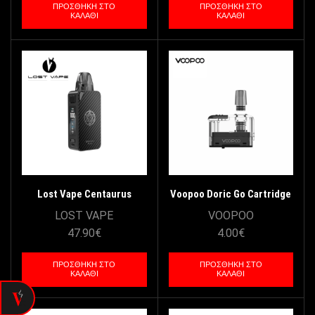
ΠΡΟΣΘΉΚΗ ΣΤΟ
ΠΡΟΣΘΉΚΗ ΣΤΟ
ΚΑΛΆΘΙ
ΚΑΛΆΘΙ
Lost Vape Centaurus
Voopoo Doric Go Cartridge
PM100 Pod Kit 4500mAh –
1.0ohm 5ml
LOST VAPE
VOOPOO
Black Carbon
47.90
€
4.00
€
ΠΡΟΣΘΉΚΗ ΣΤΟ
ΠΡΟΣΘΉΚΗ ΣΤΟ
ΚΑΛΆΘΙ
ΚΑΛΆΘΙ