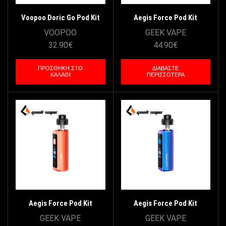
Voopoo Doric Go Pod Kit
Aegis Force Pod Kit
2600mAh 5ml – Wine Red
3200mAh 5ml GeekVape –
VOOPOO
GEEK VAPE
Black
32.90
€
44.90
€
ΠΡΟΣΘΉΚΗ ΣΤΟ
ΔΙΑΒΆΣΤΕ
ΚΑΛΆΘΙ
ΠΕΡΙΣΣΌΤΕΡΑ
Aegis Force Pod Kit
Aegis Force Pod Kit
3200mAh 5ml GeekVape –
3200mAh 5ml GeekVape –
GEEK VAPE
GEEK VAPE