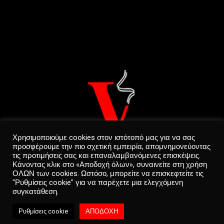
Χρησιμοποιούμε cookies στον ιστότοπό μας για να σας
προσφέρουμε την πιο σχετική εμπειρία, απομνημονεύοντας
τις προτιμήσεις σας και επαναλαμβανόμενες επισκέψεις.
Κάνοντας κλικ στο «Αποδοχή όλων», συναινείτε στη χρήση
ΟΛΩΝ των cookies. Ωστόσο, μπορείτε να επισκεφτείτε τις
"Ρυθμίσεις cookie" για να παρέχετε μια ελεγχόμενη
συγκατάθεση.
Privacy Policy
0
Ρυθμίσεις cookie
ΑΠΟΔΟΧΗ
Copyright © 2022 CREATED BY
WEB&TONiC
Home
Categories
Cart
Shop
Account