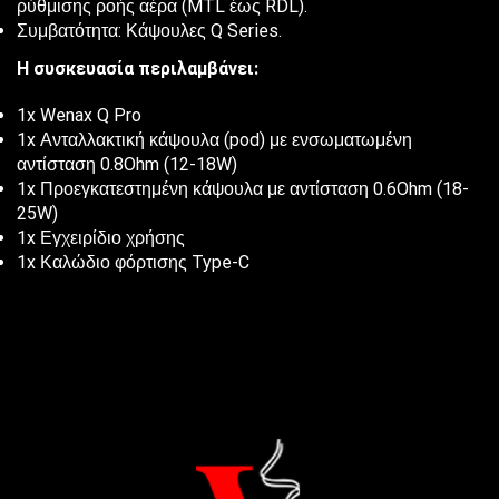
ρύθμισης ροής αέρα (MTL έως RDL).
Συμβατότητα: Κάψουλες Q Series.
Η συσκευασία περιλαμβάνει:
1x Wenax Q Pro
1x Ανταλλακτική κάψουλα (pod) με ενσωματωμένη
αντίσταση 0.8Ohm (12-18W)
1x Προεγκατεστημένη κάψουλα με αντίσταση 0.6Ohm (18-
25W)
1x Εγχειρίδιο χρήσης
1x Καλώδιο φόρτισης Type-C