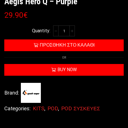
Aegis Hero Q – Purple
29.90
€
ΠΡΟΣΘΉΚΗ ΣΤΟ ΚΑΛΆΘΙ
OR
BUY NOW
Brand:
Categories:
KITS
,
POD
,
POD ΣΥΣΚΕΥΕΣ