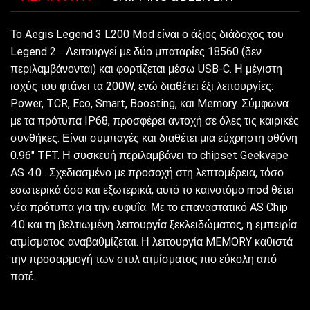
Το Aegis Legend 3 L200 Mod είναι ο άξιος διάδοχος του
Legend 2. . Λειτουργεί με δύο μπαταρίες 18560 (δεν
περιλαμβάνονται) και φορτίζεται μέσω USB-C. Η μέγιστη
ισχύς του φτάνει τα 200W, ενώ διαθέτει έξι λειτουργίες:
Power, TCR, Eco, Smart, Boosting, και Memory. Σύμφωνα
με τα πρότυπα IP68, προσφέρει αντοχή σε όλες τις καιρικές
συνθήκες. Είναι συμπαγές και διαθέτει μια εύχρηστη οθόνη
0.96″ TFT. Η συσκευή περιλαμβάνει το chipset Geekvape
AS 4.0 . Σχεδιασμένο με προσοχή στη λεπτομέρεια, τόσο
εσωτερικά όσο και εξωτερικά, αυτό το καινοτόμο mod θέτει
νέα πρότυπα για την ευφυΐα. Με το επαναστατικό AS Chip
4.0 και τη βελτιωμένη λειτουργία ξεκλειδώματος, η εμπειρία
ατμίσματος αναβαθμίζεται. Η λειτουργία MEMORY καθιστά
την προσαρμογή των στυλ ατμίσματος πιο εύκολη από
ποτέ.