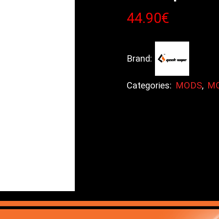
44.90
€
Brand:
Categories:
MODS
,
MO