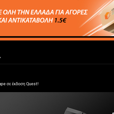
Y
ape σε έκδοση Quest!