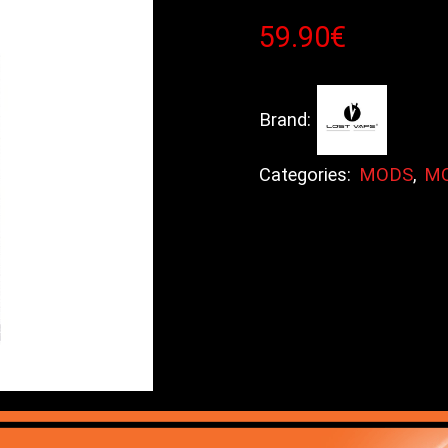
59.90
€
Brand:
Categories:
MODS
,
MO