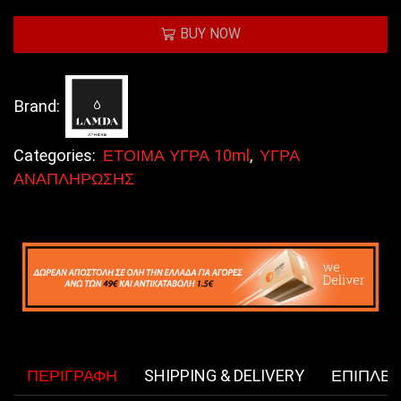
BUY NOW
Brand:
Categories:
ΕΤΟΙΜΑ ΥΓΡΑ 10ml
,
ΥΓΡΑ
ΑΝΑΠΛΗΡΩΣΗΣ
ΠΕΡΙΓΡΑΦΉ
SHIPPING & DELIVERY
ΕΠΙΠΛΈ