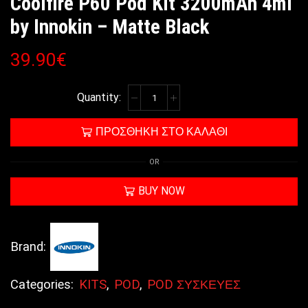
Coolfire P60 Pod Kit 3200mAh 4ml
by Innokin – Matte Black
39.90
€
ΠΡΟΣΘΉΚΗ ΣΤΟ ΚΑΛΆΘΙ
OR
BUY NOW
Brand:
Categories:
KITS
,
POD
,
POD ΣΥΣΚΕΥΕΣ