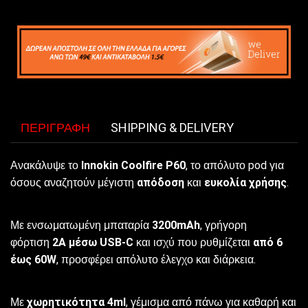
ΠΕΡΙΓΡΑΦΉ
SHIPPING & DELIVERY
Ανακάλυψε το
Innokin Coolfire P60
, το απόλυτο pod για
όσους αναζητούν μέγιστη
απόδοση
και
ευκολία χρήσης
.
Με ενσωματωμένη μπαταρία
3200mAh
, γρήγορη
φόρτιση
2A μέσω USB-C
και ισχύ που ρυθμίζεται
από 6
έως 60W
, προσφέρει απόλυτο έλεγχο και διάρκεια.
Με
χωρητικότητα 4ml
, γέμισμα από πάνω για καθαρή και