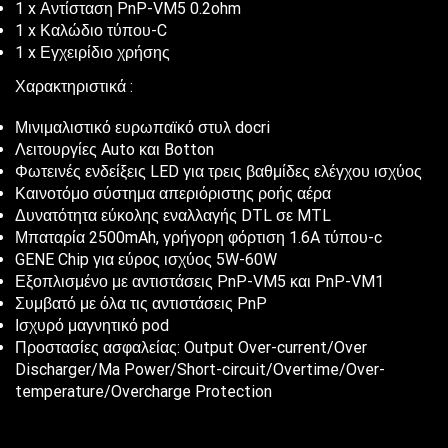
1 x Αντίσταση PnP-VM5 0.2ohm
1 x Καλώδιο τύπου-C
1 x Εγχειρίδιο χρήσης
Χαρακτηριστικά :
Μινιμαλιστικό ευρωπαϊκό στυλ docri
Λειτουργίες Auto και Botton
Φωτεινές ενδείξεις LED για τρεις βαθμίδες ελέγχου ισχύος
Καινοτόμο σύστημα απεριόριστης ροής αέρα
Δυνατότητα εύκολης εναλλαγής DTL σε MTL
Μπαταρία 2500mAh, γρήγορη φόρτιση 1.6A τύπου-c
GENE Chip για εύρος ισχύος 5W-60W
Εξοπλισμένο με αντιστάσεις PnP-VM5 και PnP-VM1
Συμβατό με όλα τις αντιστάσεις PnP
Ισχυρό μαγνητικό pod
Προστασίες ασφαλείας: Output Over-current/Over
Discharger/Ma Power/Short-circuit/Overtime/Over-
temperature/Overcharge Protection