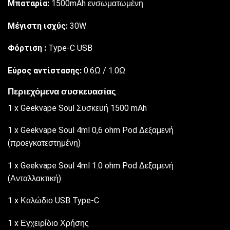
Μπαταρία:
1500mAh ενσωματωμένη
Μέγιστη ισχύς
:
30W
Φόρτιση
:
Type-C USB
Εύρος αντίστασης:
0.6Ω / 1.0Ω
Περιεχόμενα συσκευασίας
1 x Geekvape Soul Συσκευή 1500 mAh
1 x Geekvape Soul 4ml 0,6 ohm Pod Δεξαμενή
(προεγκατεστημένη)
1 x Geekvape Soul 4ml 1.0 ohm Pod Δεξαμενή
(Ανταλλακτική)
1 x Καλώδιο USB Type-C
1 x Εγχειρίδιο Χρήσης