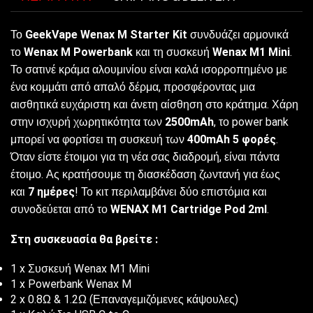
Το
GeekVape Wenax M Starter Kit
συνδυάζει αρμονικά
το
Wenax M Powerbank
και τη συσκευή
Wenax M1 Mini
.
Το σατινέ κράμα αλουμινίου είναι καλά ισορροπημένο με
ένα κομμάτι από απαλό δέρμα, προσφέροντας μια
αισθητικά ευχάριστη και άνετη αίσθηση στο κράτημα. Χάρη
στην ισχυρή χωρητικότητα των
2500mAh
, το power bank
μπορεί να φορτίσει τη συσκευή των
400mAh
5 φορές
.
Όταν είστε έτοιμοι για τη νέα σας διαδρομή, είναι πάντα
έτοιμο. Ας κρατήσουμε τη διασκέδαση ζωντανή για έως
και
7 ημέρες
! Το κιτ περιλαμβάνει δύο επιστόμια και
συνοδεύεται από το
WENAX M1 Cartridge Pod 2ml
.
Στη συσκευασία θα βρείτε :
1 x Συσκευή Wenax M1 Mini
1 x Powerbank Wenax M
2 x 0.8Ω & 1.2Ω (Επαναγεμιζόμενες κάψουλες)