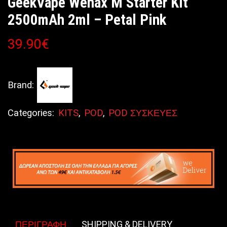
GeekVape Wenax M Starter Kit
2500mAh 2ml – Petal Pink
39.90
€
Brand:
Categories:
KITS
,
POD
,
POD ΣΥΣΚΕΥΕΣ
ΠΕΡΙΓΡΑΦΉ
SHIPPING & DELIVERY