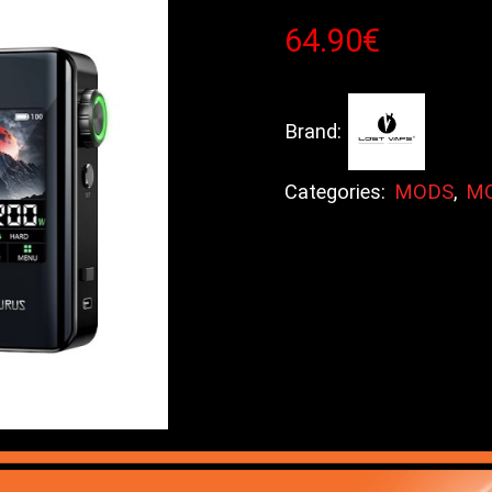
64.90
€
Brand:
Categories:
MODS
,
MO