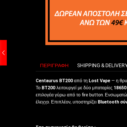
ΠΕΡΙΓΡΑΦΉ
SHIPPING & DELIVER
Centaurus BT200
από τη
Lost Vape
— η θρυλ
Το
BT200
λειτουργεί με δύο μπαταρίες
18650
επιλογέα γύρω από το fire button. Ενσωματώ
έλεγχο. Επιπλέον, υποστηρίζει
Bluetooth σύ