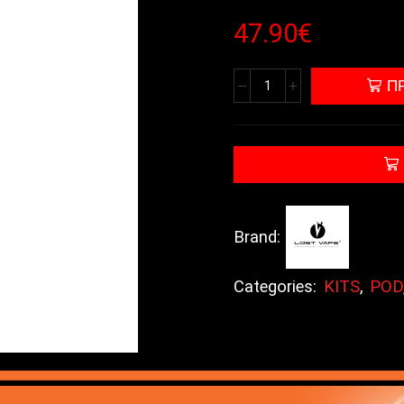
47.90
€
Π
Brand:
Categories:
KITS
,
POD