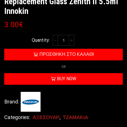
Replacement Glass Zenith II 5.5ml
Innokin
3.00
€
ΠΡΟΣΘΉΚΗ ΣΤΟ ΚΑΛΆΘΙ
OR
BUY NOW
Brand:
Categories:
ΑΞΕΣΟΥΑΡ
,
ΤΖΑΜΑΚΙΑ