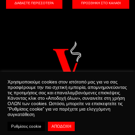
ΔΙΑΒΆΣΤΕ ΠΕΡΙΣΣΌΤΕΡΑ
ΠΡΟΣΘΉΚΗ ΣΤΟ ΚΑΛΆΘΙ
Χρησιμοποιούμε cookies στον ιστότοπό μας για να σας
προσφέρουμε την πιο σχετική εμπειρία, απομνημονεύοντας
τις προτιμήσεις σας και επαναλαμβανόμενες επισκέψεις.
Κάνοντας κλικ στο «Αποδοχή όλων», συναινείτε στη χρήση
ΟΛΩΝ των cookies. Ωστόσο, μπορείτε να επισκεφτείτε τις
"Ρυθμίσεις cookie" για να παρέχετε μια ελεγχόμενη
συγκατάθεση.
Privacy Policy
0
Ρυθμίσεις cookie
ΑΠΟΔΟΧΗ
Copyright © 2022 CREATED BY
WEB&TONiC
Home
Categories
Cart
Shop
Account