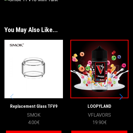
You May Also Like...
Replacement Glass TFV9
LOOPYLAND
Smoke
SMOK
VFLAVORS
4.00
€
19.90
€