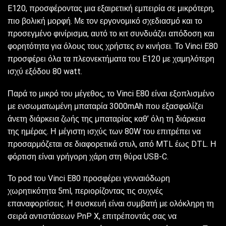
E120, προσφέροντας μια εξαιρετική εμπειρία σε μικρότερη,
πιο βολική μορφή. Με τον εργονομικό σχεδιασμό και το
προσεγμένο φινίρισμα, αυτό το κιτ συνδυάζει απόδοση και
φορητότητα για όλους τους χρήστες εν κινήσει. Το Vinci E80
προσφέρει όλα τα πλεονεκτήματα του E120 με χαμηλότερη
ισχύ εξόδου 80 watt.
Παρά το μικρό του μέγεθος, το Vinci E80 είναι εξοπλισμένο
με ενσωματωμένη μπαταρία 3000mAh που εξασφαλίζει
άνετη διάρκεια ζωής της μπαταρίας καθ’ όλη τη διάρκεια
της ημέρας. Η μέγιστη ισχύς των 80W του επιτρέπει να
προσαρμόζεται σε διαφορετικά στυλ, από MTL έως DTL. Η
φόρτιση είναι γρήγορη χάρη στη θύρα USB-C.
Το pod του Vinci E80 προσφέρει γενναιόδωρη
χωρητικότητα 5ml, περιορίζοντας τις συχνές
επαναφορτίσεις. Η συσκευή είναι συμβατή με ολόκληρη τη
σειρά αντιστάσεων PnP X, επιτρέποντάς σας να