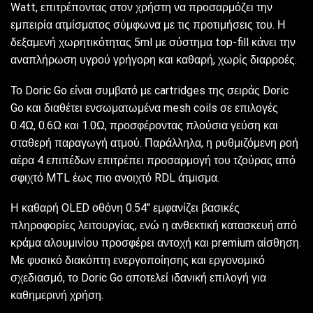
Watt, επιτρέποντας στον χρήστη να προσαρμόζει την
εμπειρία ατμίσματος σύμφωνα με τις προτιμήσεις του. Η
δεξαμενή χωρητικότητας 5ml με σύστημα top-fill κάνει την
αναπλήρωση υγρού γρήγορη και καθαρή, χωρίς διαρροές.
Το Doric Go είναι συμβατό με cartridges της σειράς Doric
Go και διαθέτει ενσωματωμένα mesh coils σε επιλογές
0.4Ω, 0.6Ω και 1.0Ω, προσφέροντας πλούσια γεύση και
σταθερή παραγωγή ατμού. Παράλληλα, η ρυθμιζόμενη ροή
αέρα 4 επιπέδων επιτρέπει προσαρμογή του τζούρας από
σφιχτό MTL έως πιο ανοιχτό RDL άτμισμα.
Η καθαρή OLED οθόνη 0.54″ εμφανίζει βασικές
πληροφορίες λειτουργίας, ενώ η ανθεκτική κατασκευή από
κράμα αλουμινίου προσφέρει αντοχή και premium αίσθηση.
Με φυσικό διακόπτη ενεργοποίησης και εργονομικό
σχεδιασμό, το Doric Go αποτελεί ιδανική επιλογή για
καθημερινή χρήση.