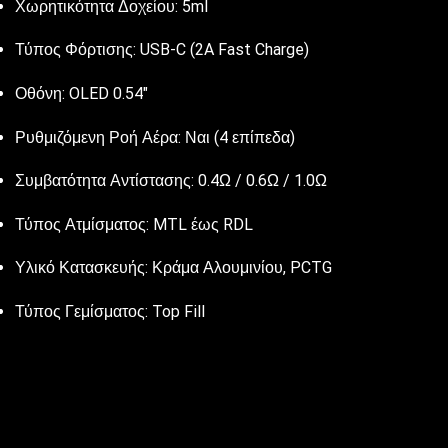
Χωρητικότητα Δοχείου: 5ml
Τύπος Φόρτισης: USB-C (2A Fast Charge)
Οθόνη: OLED 0.54″
Ρυθμιζόμενη Ροή Αέρα: Ναι (4 επίπεδα)
Συμβατότητα Αντίστασης: 0.4Ω / 0.6Ω / 1.0Ω
Τύπος Ατμίσματος: MTL έως RDL
Υλικό Κατασκευής: Κράμα Αλουμινίου, PCTG
Τύπος Γεμίσματος: Top Fill