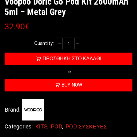
Voopoo Doric Go Pod Kit 2600mAh
5ml – Metal Grey
32.90
€
ΠΡΟΣΘΉΚΗ ΣΤΟ ΚΑΛΆΘΙ
OR
BUY NOW
Brand:
Categories:
KITS
,
POD
,
POD ΣΥΣΚΕΥΕΣ