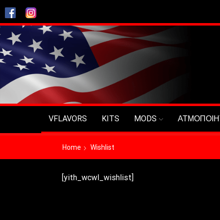
VFLAVORS
KITS
MODS
ΑΤΜΟΠΟΙΗ
Home
Wishlist
[yith_wcwl_wishlist]